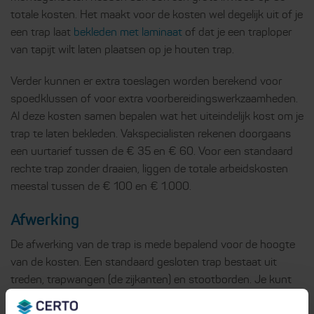
totale kosten. Het maakt voor de kosten wel degelijk uit of je
een trap laat
bekleden met laminaat
of dat je een traploper
van tapijt wilt laten plaatsen op je houten trap.
Verder kunnen er extra toeslagen worden berekend voor
spoedklussen of voor extra voorbereidingswerkzaamheden.
Al deze kosten samen bepalen wat het uiteindelijk kost om je
trap te laten bekleden. Vakspecialisten rekenen doorgaans
een uurtarief tussen de € 35 en € 60. Voor een standaard
rechte trap zonder draaien, liggen de totale arbeidskosten
meestal tussen de € 100 en € 1.000.
Afwerking
De afwerking van de trap is mede bepalend voor de hoogte
van de kosten. Een standaard gesloten trap bestaat uit
treden, trapwangen (de zijkanten) en stootborden. Je kunt
ervoor kiezen om deze te laten verven of mee te laten