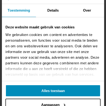
stofferen, zodat de trap er weer netjes uitziet.
Toestemming
Details
Over
Trapwangen worden vaak gratis mee gestoffeerd. Voor het
bekleden van stootborden betaal je een meerprijs van
gemiddeld € 200 per trap.
Deze website maakt gebruik van cookies
Garantie
We gebruiken cookies om content en advertenties te
personaliseren, om functies voor social media te bieden
De meeste bedrijven zullen garantie geven op de
en om ons websiteverkeer te analyseren. Ook delen we
gerenoveerde trap, maar ga daar nooit zomaar vanuit. Vraag
informatie over uw gebruik van onze site met onze
altijd na of de garantie wordt gegeven. Informeer ook naar
partners voor social media, adverteren en analyse. Deze
wat er onder de garantie valt. Geldt de garantie alleen voor
partners kunnen deze gegevens combineren met andere
fabricagefouten, of ook voor slijtage en montage?
informatie die u aan ze heeft verstrekt of die ze hebben
verzameld op basis van uw gebruik van hun services.
Let ook op de garantietermijn, want deze kan variëren van
een paar jaar tot tientallen jaren. Certo biedt 3 jaar garantie
op aan Certo toe te schrijven gebreken, die bij normaal
Alles toestaan
gebruik naar voren komen. Daarnaast krijg je bij Certo
fabrieksgarantie op de gebruikte trapbekleding.
Aanpassen