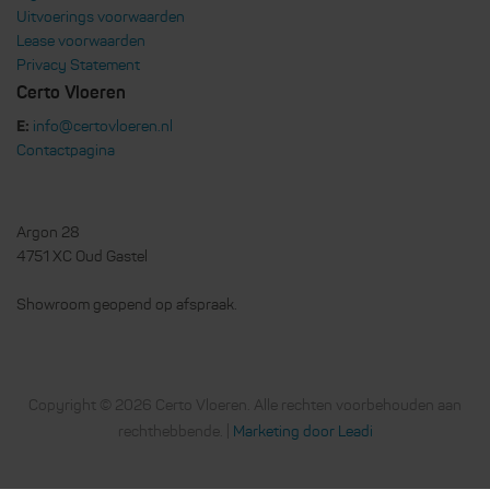
Uitvoerings voorwaarden
Lease voorwaarden
Privacy Statement
Certo Vloeren
E:
info@certovloeren.nl
Contactpagina
Argon 28
4751 XC Oud Gastel
Showroom geopend op afspraak.
Copyright © 2026 Certo Vloeren. Alle rechten voorbehouden aan
rechthebbende. |
Marketing door Leadi