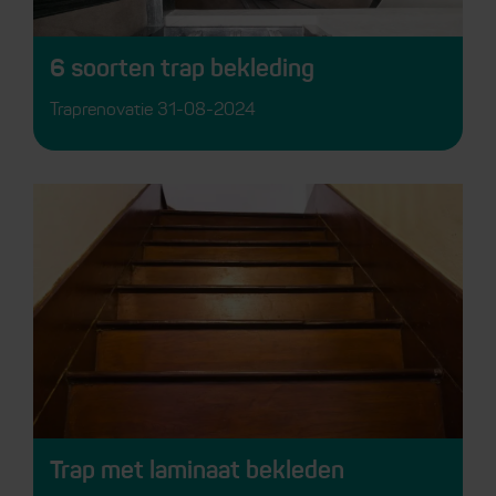
6 soorten trap bekleding
Traprenovatie
31-08-2024
Trap met laminaat bekleden