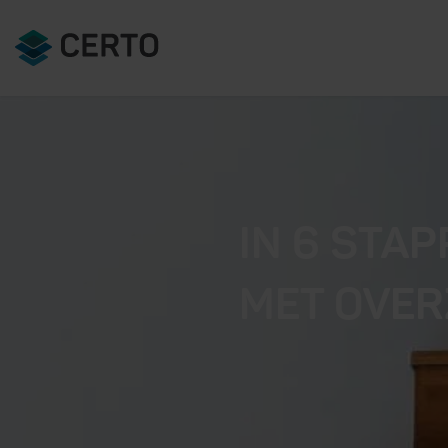
IN 6 STA
MET OVER