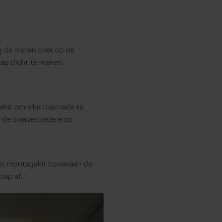
ng de maten over op de
rap dicht te maken.
kit om elke traptrede te
 de overzettrede erop.
met montagekit bovenaan de
rap af.