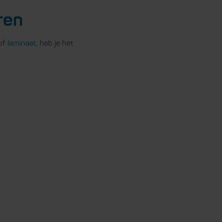
ren
 of
laminaat
, heb je het