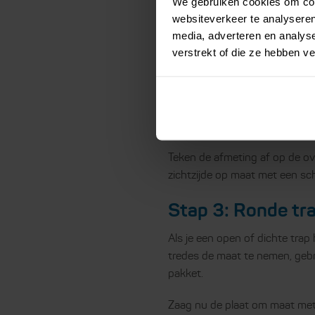
We gebruiken cookies om cont
Voordat je begint, verwijder je
websiteverkeer te analyseren
kaal en zorg dat de gehele trap
media, adverteren en analys
je het gaat leggen, dus in de b
verstrekt of die ze hebben v
Stap 2: Rechte t
Begin bovenaan de trap en wer
voor het bepalen van de vorm 
Teken de afmeting af op de o
zichtzijde op maat met een sc
Stap 3: Ronde tr
Als je een open of dichte trap
tredes de maat te nemen, gebr
pakket.
Zaag nu de plaat om maat met 