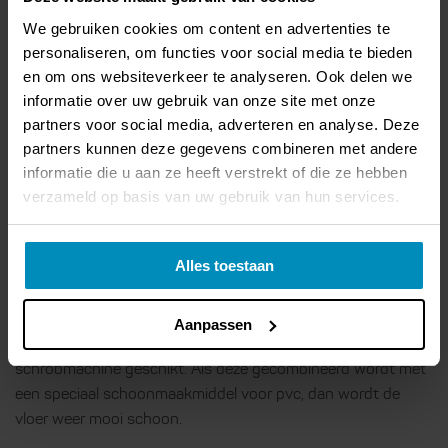
Groene zeep is niet geschikt om je pvc-vloer schoon te
We gebruiken cookies om content en advertenties te
maken. De zeep maakt de vloer erg glad en laat doffe
personaliseren, om functies voor social media te bieden
strepen of een waas achter. Daar wordt je vloer dus niet
en om ons websiteverkeer te analyseren. Ook delen we
mooier van.
informatie over uw gebruik van onze site met onze
partners voor social media, adverteren en analyse. Deze
Stoomreiniger
partners kunnen deze gegevens combineren met andere
Het gebruik van een stoomreiniger op een pvc-vloer raden
informatie die u aan ze heeft verstrekt of die ze hebben
we af. De hete stoom kan de vloer aantasten en vlekken
verzameld op basis van uw gebruik van hun services.
veroorzaken. Je pvc-vloer schoonmaken kun je beter doen
met een dweil.
Alles toestaan
Boenmachine
Voor het schoonmaken van grote oppervlakken pvc, zoals in
Aanpassen
een kantoor of magazijn, is een boenmachine of
schrobmachine geschikt. Als deze gecombineerd wordt met
een speciaal schoonmaakmiddel voor pvc, dan wordt de
vloer weer mooi schoon.