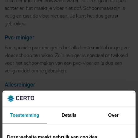
in een emmer met lauwwarm water. Het laat geen strepen
achter en het maakt je vloer niet dof. Schoonmaakazijn is
veilig en tast de vloer niet aan. Je kunt het dus gerust
gebruiken.
Pvc-reiniger
Een speciale pvc-reiniger is het allerbeste middel om je pvc-
vloer schoon te maken. Zo’n reiniger is speciaal ontwikkeld
voor het schoonmaken van een pvc-vloer en is dus een
veilig middel om te gebruiken.
Allesreiniger
Je pvc-vloer schoonmaken kun je beter niet doen met een
allesreiniger. Er kunnen agressieve stoffen in dit middel
zitten die de beschermende laag van het pvc aantasten.
Toestemming
Details
Over
Gebruik liever een speciale pvc-reiniger of schoonmaakazijn.
Groene zeep
Deze website maakt gebruik van cookies