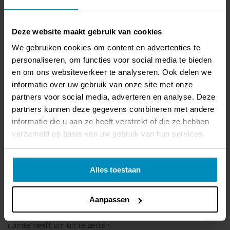
Sluit de thermostaat aan;
Breng tussen de plak pvc vloer en de verwarmingsfolie
een tussenlaag aan;
Deze website maakt gebruik van cookies
Leg daarna de plak PVC vloer over de verwarmingsmatten
We gebruiken cookies om content en advertenties te
heen.
personaliseren, om functies voor social media te bieden
en om ons websiteverkeer te analyseren. Ook delen we
Start na de installatie de vloerverwarming langzaam op
informatie over uw gebruik van onze site met onze
volgens de handleiding.
partners voor social media, adverteren en analyse. Deze
partners kunnen deze gegevens combineren met andere
PVC vloer bolt op
informatie die u aan ze heeft verstrekt of die ze hebben
verzameld op basis van uw gebruik van hun services.
De PVC vloer bolt op. Wat nu? Er kunnen diverse redenen
voor zijn.
Alles toestaan
Als klik PVC te strak gelegd wordt, kan er later spanning op
de kopse kanten ontstaan. Daardoor kan de PVC vloer bol
Aanpassen
gaan staan. Dit is op te lossen door bij het leggen om de
zoveel meter een tussenruimte te maken waardoor de vloer
ruimte heeft om uit te zetten.