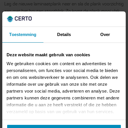
Leg de nieuwe laminaatplank neer en sla de plank voorzichtig
aan met het houten stootblok. Zo komt de plank mooi vlak
te liggen en kan de lijm goed hechten. Verwijder eventuele
lijmresten direct met een vochtige doek.
Toestemming
Details
Over
Verdeel vervolgens gewichten van minstens 20 kilo over de
plank zodat deze goed op zijn plek blijft liggen. Laat de
gewichten minstens 48 uur liggen, totdat de lijm volledig is
Deze website maakt gebruik van cookies
gedroogd. Haal dan de gewichten van de plank af.
We gebruiken cookies om content en advertenties te
personaliseren, om functies voor social media te bieden
en om ons websiteverkeer te analyseren. Ook delen we
informatie over uw gebruik van onze site met onze
partners voor social media, adverteren en analyse. Deze
partners kunnen deze gegevens combineren met andere
informatie die u aan ze heeft verstrekt of die ze hebben
verzameld op basis van uw gebruik van hun services.