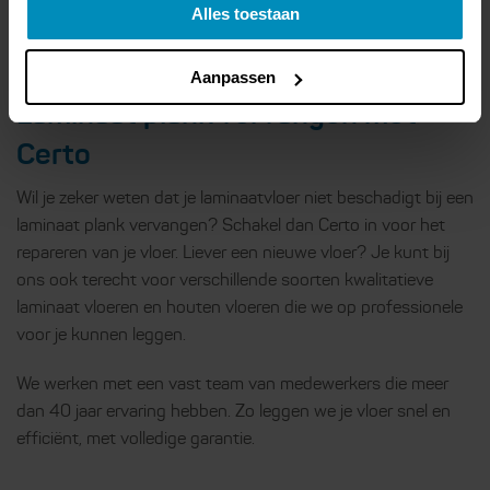
Alles toestaan
Aanpassen
Laminaat plank vervangen met
Certo
Wil je zeker weten dat je laminaatvloer niet beschadigt bij een
laminaat plank vervangen? Schakel dan Certo in voor het
repareren van je vloer. Liever een nieuwe vloer? Je kunt bij
ons ook terecht voor verschillende soorten kwalitatieve
laminaat vloeren en houten vloeren die we op professionele
voor je kunnen leggen.
We werken met een vast team van medewerkers die meer
dan 40 jaar ervaring hebben. Zo leggen we je vloer snel en
efficiënt, met volledige garantie.